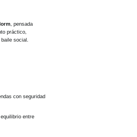
idorm
, pensada
to práctico,
baile social.
endas con seguridad
quilibrio entre