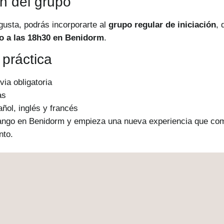
n del grupo
 gusta, podrás incorporarte al
grupo regular de iniciación
, 
o a las 18h30 en Benidorm
.
 práctica
via obligatoria
as
ñol, inglés y francés
tango en Benidorm y empieza una nueva experiencia que co
nto.