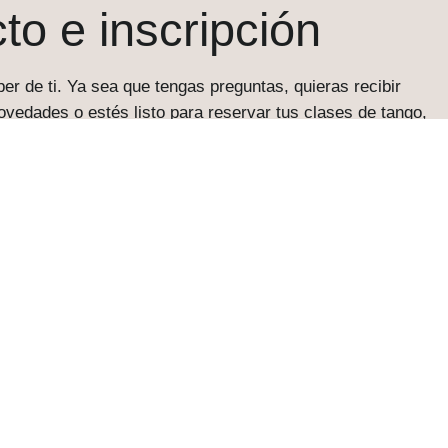
to e inscripción
er de ti. Ya sea que tengas preguntas, quieras recibir
ovedades o estés listo para reservar tus clases de tango,
ayudarte. Completa el formulario a continuación y nos
cto contigo lo antes posible.
o