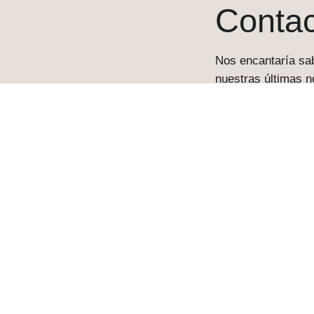
Contac
Nos encantaría sab
nuestras últimas n
estamos aquí para 
pondremos en conta
Nombre
Correo electrónic
Teléfono
Mensaje