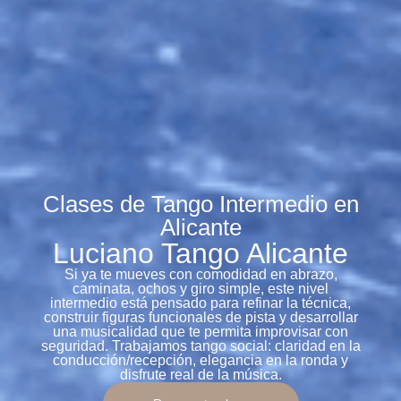
Clases de Tango Intermedio en
Alicante
Luciano Tango Alicante
Si ya te mueves con comodidad en abrazo,
caminata, ochos y giro simple, este nivel
intermedio está pensado para refinar la técnica,
construir figuras funcionales de pista y desarrollar
una musicalidad que te permita improvisar con
seguridad. Trabajamos tango social: claridad en la
conducción/recepción, elegancia en la ronda y
disfrute real de la música.