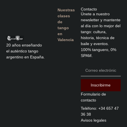
Contacto
Nuestras
Únete a nuestro
clases
newsletter y mantente
de
al día con lo mejor del
tango
tango: cultura,
en
historia, técnica de
Valencia
baile y eventos.
20 años enseñando
100% tanguero, 0%
el auténtico tango
SPAM.
argentino en España.
Inscribirme
Formulario de
contacto
Teléfono: +34 657 47
36 38
Avisos legales